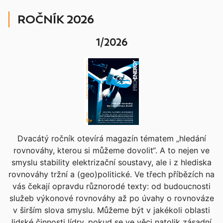
ROČNÍK 2026
1/2026
Dvacátý ročník otevírá magazín tématem „hledání
rovnováhy, kterou si můžeme dovolit“. A to nejen ve
smyslu stability elektrizační soustavy, ale i z hlediska
rovnováhy tržní a (geo)politické. Ve třech příbězích na
vás čekají opravdu různorodé texty: od budoucnosti
služeb výkonové rovnováhy až po úvahy o rovnováze
v širším slova smyslu. Můžeme být v jakékoli oblasti
lidské činnosti lídry, pokud se ve věci natolik zásadní