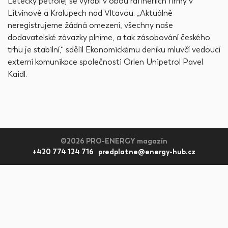
Letecký petrolej se vyrábí v obou rafinériích firmy v
Litvínově a Kralupech nad Vltavou. „Aktuálně
neregistrujeme žádná omezení, všechny naše
dodavatelské závazky plníme, a tak zásobování českého
trhu je stabilní,“ sdělil Ekonomickému deníku mluvčí vedoucí
externí komunikace společnosti Orlen Unipetrol Pavel
Kaidl.
©2026 PRO-ENERGY magazín
+420 774 124 716 predplatne@energy-hub.cz