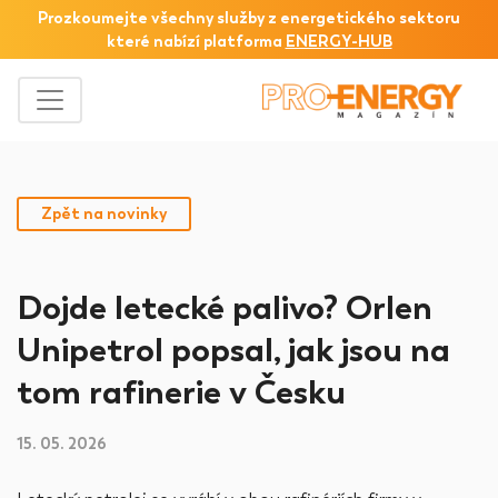
Prozkoumejte všechny služby z
energetického sektoru
které nabízí platforma
ENERGY-HUB
Zpět na novinky
Dojde letecké palivo? Orlen
Unipetrol popsal, jak jsou na
tom rafinerie v Česku
15. 05. 2026