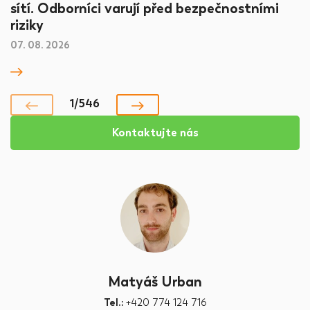
sítí. Odborníci varují před bezpečnostními
riziky
07. 08. 2026
1/546
Kontaktujte nás
Matyáš Urban
Tel.:
+420 774 124 716