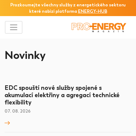
Prozkoumejte všechny služby z
energetického sektoru
které nabízí platforma
ENERGY-HUB
Novinky
EDC spouští nové služby spojené s
akumulací elektřiny a agregací technické
flexibility
07. 08. 2026